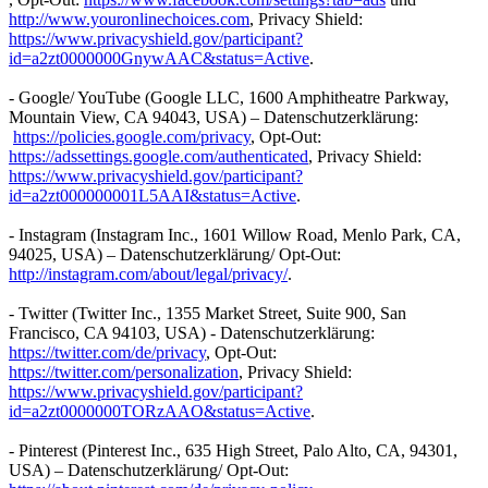
http://www.youronlinechoices.com
, Privacy Shield:
https://www.privacyshield.gov/participant?
id=a2zt0000000GnywAAC&status=Active
.
- Google/ YouTube (Google LLC, 1600 Amphitheatre Parkway,
Mountain View, CA 94043, USA) – Datenschutzerklärung:
https://policies.google.com/privacy
, Opt-Out:
https://adssettings.google.com/authenticated
, Privacy Shield:
https://www.privacyshield.gov/participant?
id=a2zt000000001L5AAI&status=Active
.
- Instagram (Instagram Inc., 1601 Willow Road, Menlo Park, CA,
94025, USA) – Datenschutzerklärung/ Opt-Out:
http://instagram.com/about/legal/privacy/
.
- Twitter (Twitter Inc., 1355 Market Street, Suite 900, San
Francisco, CA 94103, USA) - Datenschutzerklärung:
https://twitter.com/de/privacy
, Opt-Out:
https://twitter.com/personalization
, Privacy Shield:
https://www.privacyshield.gov/participant?
id=a2zt0000000TORzAAO&status=Active
.
- Pinterest (Pinterest Inc., 635 High Street, Palo Alto, CA, 94301,
USA) – Datenschutzerklärung/ Opt-Out: