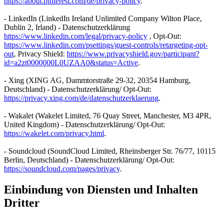
https://about.pinterest.com/de/privacy-policy
.
- LinkedIn (LinkedIn Ireland Unlimited Company Wilton Place,
Dublin 2, Irland) - Datenschutzerklärung
https://www.linkedin.com/legal/privacy-policy
, Opt-Out:
https://www.linkedin.com/psettings/guest-controls/retargeting-opt-
out
, Privacy Shield:
https://www.privacyshield.gov/participant?
id=a2zt0000000L0UZAA0&status=Active
.
- Xing (XING AG, Dammtorstraße 29-32, 20354 Hamburg,
Deutschland) - Datenschutzerklärung/ Opt-Out:
https://privacy.xing.com/de/datenschutzerklaerung
.
- Wakalet (Wakelet Limited, 76 Quay Street, Manchester, M3 4PR,
United Kingdom) - Datenschutzerklärung/ Opt-Out:
https://wakelet.com/privacy.html
.
- Soundcloud (SoundCloud Limited, Rheinsberger Str. 76/77, 10115
Berlin, Deutschland) - Datenschutzerklärung/ Opt-Out:
https://soundcloud.com/pages/privacy
.
Einbindung von Diensten und Inhalten
Dritter