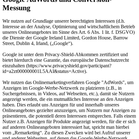
Messung
Wir nutzen auf Grundlage unserer berechtigten Interessen (d.h.
Interesse an der Analyse, Optimierung und wirtschaftlichem Betrieb
unseres Onlineangebotes im Sinne des Art. 6 Abs. 1 lit. f. DSGVO)
die Dienste der Google Ireland Limited, Gordon House, Barrow
Street, Dublin 4, Irland, („Google“).
Google ist unter dem Privacy-Shield-Abkommen zertifiziert und
bietet hierdurch eine Garantie, das europäische Datenschutzrecht
einzuhalten (https://www.privacyshield.gov/participant?
id=a2zt000000001L5AAI&status=Active).
Wir nutzen das Onlinemarketingverfahren Google "AdWords", um
Anzeigen im Google-Werbe-Netzwerk zu platzieren (z.B., in
Suchergebnissen, in Videos, auf Webseiten, etc.), damit sie Nutzern
angezeigt werden, die ein mutmaßliches Interesse an den Anzeigen
haben. Dies erlaubt uns Anzeigen für und innerhalb unseres
Onlineangebotes gezielter anzuzeigen, um Nutzern nur Anzeigen zu
präsentieren, die potentiell deren Interessen entsprechen. Falls einem
Nutzer z.B. Anzeigen für Produkte angezeigt werden, für die er sich
auf anderen Onlineangeboten interessiert hat, spricht man hierbei
vom „Remarketing“. Zu diesen Zwecken wird bei Aufruf unserer
und anderer Webseiten, auf denen das Google-Werbe-Netzwerk