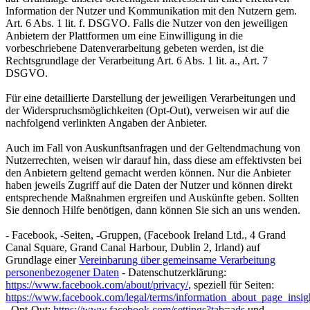
Information der Nutzer und Kommunikation mit den Nutzern gem.
Art. 6 Abs. 1 lit. f. DSGVO. Falls die Nutzer von den jeweiligen
Anbietern der Plattformen um eine Einwilligung in die
vorbeschriebene Datenverarbeitung gebeten werden, ist die
Rechtsgrundlage der Verarbeitung Art. 6 Abs. 1 lit. a., Art. 7
DSGVO.
Für eine detaillierte Darstellung der jeweiligen Verarbeitungen und
der Widerspruchsmöglichkeiten (Opt-Out), verweisen wir auf die
nachfolgend verlinkten Angaben der Anbieter.
Auch im Fall von Auskunftsanfragen und der Geltendmachung von
Nutzerrechten, weisen wir darauf hin, dass diese am effektivsten bei
den Anbietern geltend gemacht werden können. Nur die Anbieter
haben jeweils Zugriff auf die Daten der Nutzer und können direkt
entsprechende Maßnahmen ergreifen und Auskünfte geben. Sollten
Sie dennoch Hilfe benötigen, dann können Sie sich an uns wenden.
- Facebook, -Seiten, -Gruppen, (Facebook Ireland Ltd., 4 Grand
Canal Square, Grand Canal Harbour, Dublin 2, Irland) auf
Grundlage einer
Vereinbarung über gemeinsame Verarbeitung
personenbezogener Daten
- Datenschutzerklärung:
https://www.facebook.com/about/privacy/
, speziell für Seiten:
https://www.facebook.com/legal/terms/information_about_page_insig
, Opt-Out:
https://www.facebook.com/settings?tab=ads
und